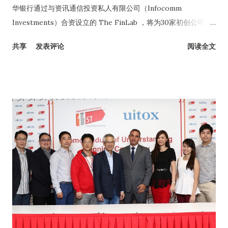
华银行通过与资讯通信投资私人有限公司（Infocomm
Investments）合资设立的 The FinLab ，将为30家初创公司提
供100天的创业加速活动。 通过The FinLab，大华银行为每家初
共享
发表评论
阅读全文
创公司提供9万令吉种子资金，换取6%股权。每家初创公司亦将
可获得The FinLab伙伴赞助的120万令吉软件津贴及约2万1,000
令吉的免费办公空间。总的来说，每家初创公司将有机会获得一
共价值132万令吉的现金与福利。 该计划将在新加坡推展，未来
两年内举办三轮创业加速活动。获选的第一批10家初创公司将于
今年5月开始参与创业加速活动。每家初创公司最好至少已开发一
个简单可行的金融解决方案，适用于支付、财富管理、客户体验
与管理、大数据分析、移动解决方案及中小型企业银行服务等金
融领域。参与者也将获得金融机构专家和成功创业企业家的专门
指导。他们也有机会与潜在投资者接洽，把它们的商业点子推向
市场。