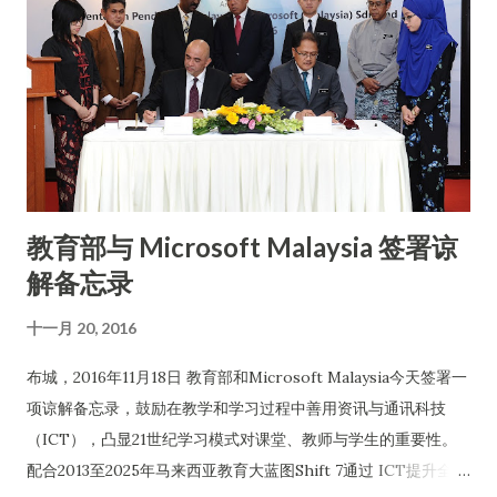
Kadir, Vice President, Growth Ecosystem Development,
Malaysia Digital Economy Corporation (MDEC), Keegan
Flynn, Co-Founder of Doctor2U and Andre Chan, IT
Director - Technology at Nando's Malaysia & Singapore 马
来西亚 Microsoft 首席市场营销与运营专员 Michal
Golebiewski 说：“《Microsoft 亚洲数码转型研究》显示，企
业领导者已开始采取必要行动进行数码转型，以应对企业面对的
教育部与 Microsoft Malaysia 签署谅
挑战和商机。我们了解，在面对各产业的市场遽变时，如果企业
解备忘录
演进速度不够快将会失去竞争力或甚至被淘汰。我们迫切希望各
类不同规模的企业或机构，能够在内外需求不断变化的情况下，
十一月 20, 2016
积极实现数码转型，与时并进。Microsoft 相信，数码转型涉及
四大关键支柱，这包括赋予员工能力、吸引顾客、优化营运，及
布城，2016年11月18日 教育部和Microsoft Malaysia今天签署一
革新产品、服务或优化商业模式以实现转型，而数据和云端均是
项谅解备忘录，鼓励在教学和学习过程中善用资讯与通讯科技
重要推动因素。”
（ICT），凸显21世纪学习模式对课堂、教师与学生的重要性。
配合2013至2025年马来西亚教育大蓝图Shift 7通过 ICT提升全国