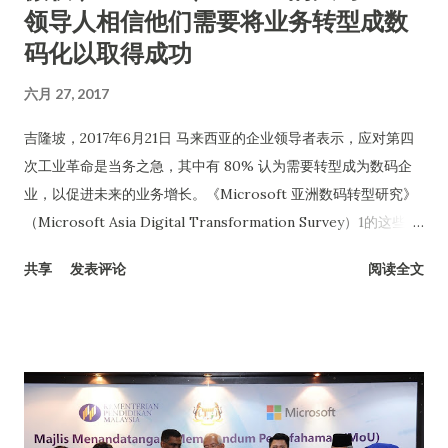
领导人相信他们需要将业务转型成数
码化以取得成功
六月 27, 2017
吉隆坡，2017年6月21日 马来西亚的企业领导者表示，应对第四
次工业革命是当务之急，其中有 80% 认为需要转型成为数码企
业，以促进未来的业务增长。《Microsoft 亚洲数码转型研究》
（Microsoft Asia Digital Transformation Survey）1的这些重
要发现，说明企业领导者如何透入数码时代。 虽然大部分企业领
共享
发表评论
阅读全文
导者意识到务必尽快进行数码转型,以应对不断变化的商业环境，
但研究发现，大马大部份企业的转型仍处于起步阶段，只有34%
的企业领导者有完整的数码转型策略，不到一半（47%）的企业
正为企业的部分业务领域进行特定数码转型计划。而且，仍然有
19% 受访企业领导者的数码转型策略非常有限，或根本没有任何
有关策略。 (L - R) Michal Golebiewski, Chief Marketing &
Operations Officer, Microsoft Malaysia; Norhizam bin Abdul