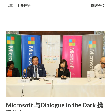
学习水平的目标，教育部和 Microsoft 合作为学校提供资源、培
共享
1 条评论
阅读全文
训、专业知识和技术，让学生具备在21世纪生活和工作的更有利
条件。此外，它也为教师提供建立教学社区的工具、论坛和资
源，让教师们互相合作、分享心得和最佳实践方法，以及获取优
质教育内容。谅解备忘录的最终目标，是让学生将 ICT 融入他们
的课业和学习里。 Standing, from Left to Right : Nik Ariff
Nik Omar, General Manager, Public Sector Group,
Microsoft Malaysia; YB Tuan P. Kamalanathan A/L P.
Panchanathan, Deputy Minister of Education I; YB Dato’
Seri Mahdzir Bin Khalid, Minister of Education; YB Senator
Datuk Chong Sin Woon, Deputy Minister of Education II;
Tan Sri Dr. Khair Bin Mohamad Yusof, Director General of
Education Malaysia; Signing the MoU are K Raman,
Managing Director, Microsoft Malaysia and Y.Bhg Dato' Sri
Alias Bin Haji Ahmad, Secretary General, Ministry of
Microsoft 与Dialogue in the Dark 携
Education on 18 Nov, 2016 针对此伙伴关系，教育部部长拿督斯